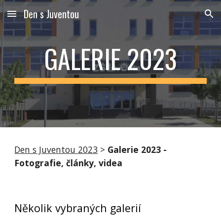
Den s Juventou
Skip to main content
Skip to navigation
GALERIE 2023
Den s Juventou 2023
>
Galerie 2023 -
Fotografie, články, videa
Několik vybraných galerií