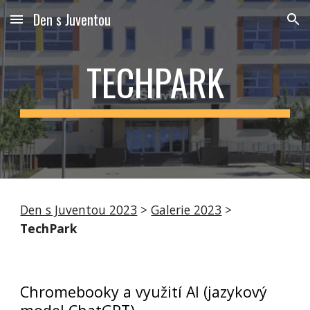
Den s Juventou
Skip to main content
Skip to navigation
TECHPARK
Den s Juventou 2023
>
Galerie 2023
>
TechPark
Chromebooky a využití AI (jazykový