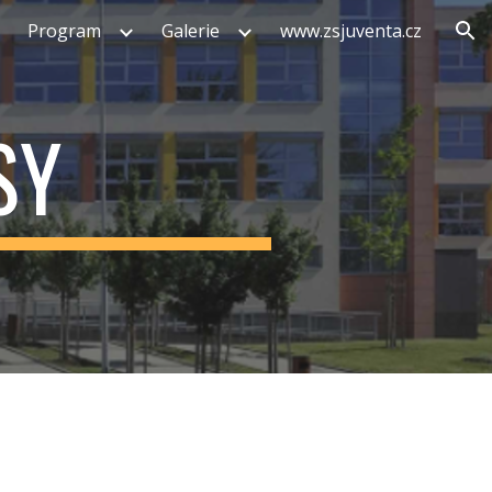
Program
Galerie
www.zsjuventa.cz
ion
SY