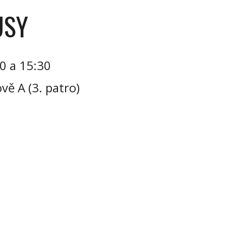
USY
30 a 15:30
ově A
(
3
. patro)