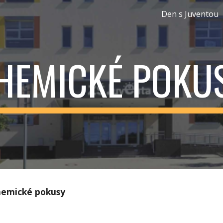
Den s Juventou
ip to main content
Skip to navigat
HEMICKÉ POKU
emické pokusy