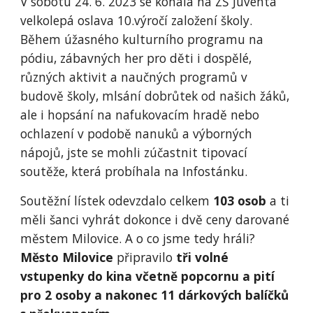
V sobotu 24. 6. 2023 se konala na ZŠ Juventa
velkolepá oslava 10.výročí založení školy.
Během úžasného kulturního programu na
pódiu, zábavných her pro děti i dospělé,
různých aktivit a naučných programů v
budově školy, mlsání dobrůtek od našich žáků,
ale i hopsání na nafukovacím hradě nebo
ochlazení v podobě nanuků a výborných
nápojů, jste se mohli zúčastnit tipovací
soutěže, která probíhala na Infostánku.
Soutěžní lístek odevzdalo celkem
103 osob
a ti
měli šanci vyhrát dokonce i dvě ceny darované
městem Milovice. A o co jsme tedy hráli?
Město Milovice
připravilo
tři volné
vstupenky do kina včetně popcornu a pití
pro 2 osoby a nakonec 11 dárkových balíčků