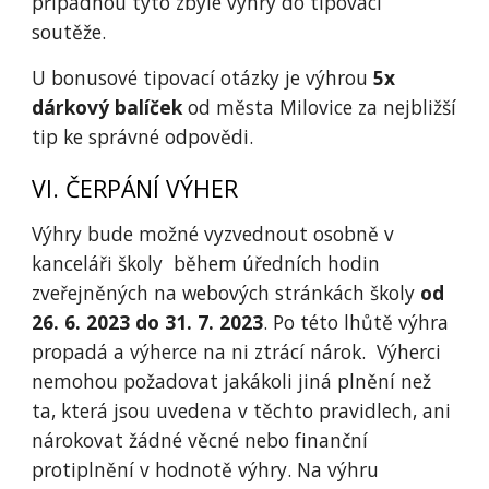
připadnou tyto zbylé výhry do tipovací
soutěže.
U bonusové tipovací otázky je výhrou
5x
dárkový balíček
od města Milovice za nejbližší
tip ke správné odpovědi.
VI. ČERPÁNÍ VÝHER
Výhry bude možné vyzvednout osobně v
kanceláři školy během úředních hodin
zveřejněných na webových stránkách školy
od
26. 6. 2023 do 31. 7. 2023
. Po této lhůtě výhra
propadá a výherce na ni ztrácí nárok. Výherci
nemohou požadovat jakákoli jiná plnění než
ta, která jsou uvedena v těchto pravidlech, ani
nárokovat žádné věcné nebo finanční
protiplnění v hodnotě výhry. Na výhru