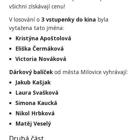
všichni získávají cenu!
V losování o
3 vstupenky do kina
byla
vytažena tato jména:
Kristýna Apoštolová
Eliška Čermáková
Victoria Nováková
Dárkový balíček
od města Milovice vyhrávají:
Jakub Kašjak
Laura Svašková
Simona Kaucká
Nikol Hrbková
Matěj Veselý
Druhá část