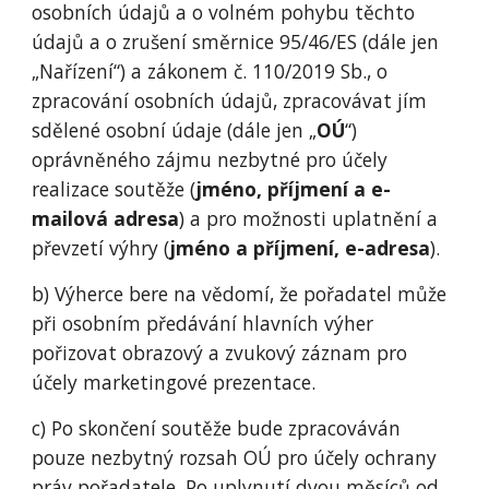
osobních údajů a o volném pohybu těchto
údajů a o zrušení směrnice 95/46/ES (dále jen
„Nařízení“) a zákonem č. 110/2019 Sb., o
zpracování osobních údajů, zpracovávat jím
sdělené osobní údaje (dále jen „
OÚ
“)
oprávněného zájmu nezbytné pro účely
realizace soutěže (
jméno, příjmení a e-
mailová adresa
) a pro možnosti uplatnění a
převzetí výhry (
jméno a příjmení, e-adresa
).
b) Výherce bere na vědomí, že pořadatel může
při osobním předávání hlavních výher
pořizovat obrazový a zvukový záznam pro
účely marketingové prezentace.
c) Po skončení soutěže bude zpracováván
pouze nezbytný rozsah OÚ pro účely ochrany
práv pořadatele. Po uplynutí dvou měsíců od