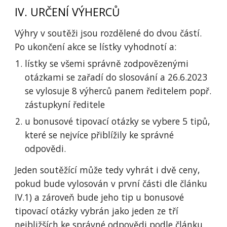
IV. URČENÍ VÝHERCŮ
Výhry v soutěži jsou rozdělené do dvou částí.
Po ukončení akce se lístky vyhodnotí a:
lístky se všemi správně zodpovězenými
otázkami se zařadí do slosování a 26.6.2023
se vylosuje 8 výherců panem ředitelem popř.
zástupkyní ředitele
u bonusové tipovací otázky se vybere 5 tipů,
které se nejvíce přiblížily ke správné
odpovědi.
Jeden soutěžící může tedy vyhrát i dvě ceny,
pokud bude vylosován v první části dle článku
IV.1) a zároveň bude jeho tip u bonusové
tipovací otázky vybrán jako jeden ze tří
nejbližších ke správné odpovědi podle článku