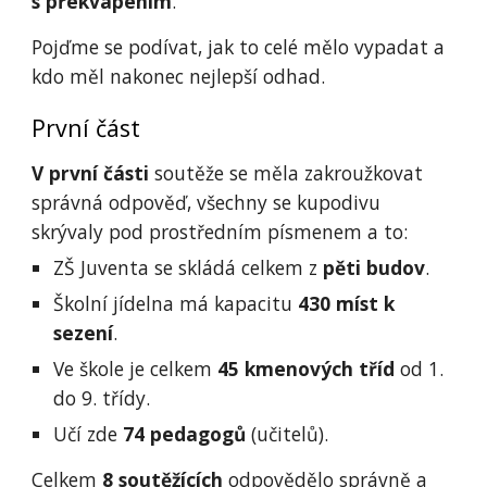
s překvapením
.
Pojďme se podívat, jak to celé mělo vypadat a
kdo měl nakonec nejlepší odhad.
První část
V první části
soutěže se měla zakroužkovat
správná odpověď, všechny se kupodivu
skrývaly pod prostředním písmenem a to:
ZŠ Juventa se skládá celkem z
pěti budov
.
Školní jídelna má kapacitu
430 míst k
sezení
.
Ve škole je celkem
45 kmenových tříd
od 1.
do 9. třídy.
Učí zde
74 pedagogů
(učitelů).
Celkem
8 soutěžících
odpovědělo správně a