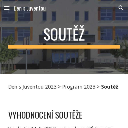
Den s Juventou
Skip to main content
Skip to navigation
SOUTĚŽ
Den s Juventou 2023
>
Program 2023
>
Soutěž
VYHODNOCENÍ SOUTĚŽE