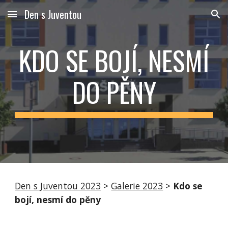
Den s Juventou
Skip to main content
Skip to navigation
KDO SE BOJÍ, NESMÍ
DO PĚNY
Den s Juventou 2023
>
Galerie 2023
>
Kdo se
bojí, nesmí do pěny